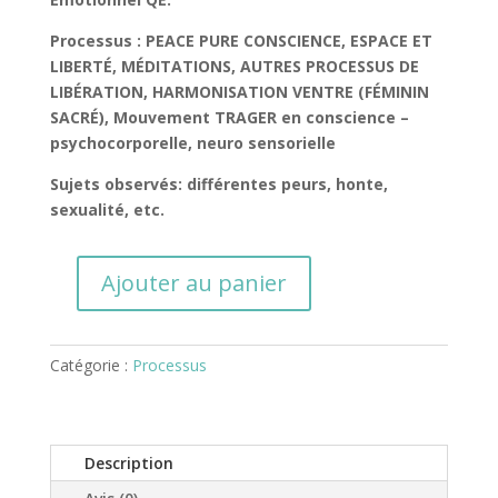
Processus : PEACE PURE CONSCIENCE, ESPACE ET
LIBERTÉ, MÉDITATIONS, AUTRES PROCESSUS DE
LIBÉRATION, HARMONISATION VENTRE (FÉMININ
SACRÉ),
Mouvement TRAGER en conscience –
psychocorporelle, neuro sensorielle
Sujets observés: différentes peurs, honte,
sexualité, etc.
Ajouter au panier
quantité
de
Cohorte
Catégorie :
Processus
Vibrez
la
vie
!
Description
Matrice