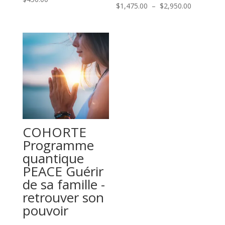
Plage
$
1,475.00
–
$
2,950.00
de
prix :
$1,475.00
à
$2,950.00
COHORTE
Programme
quantique
PEACE Guérir
de sa famille -
retrouver son
pouvoir