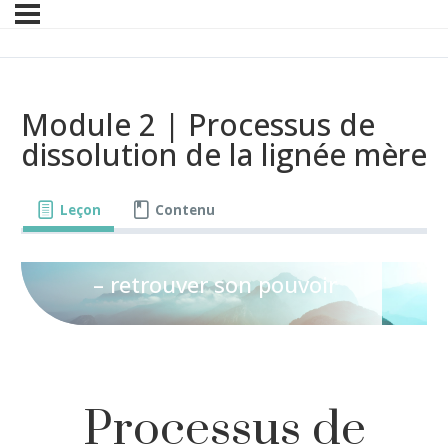
Module 2 | Processus de
dissolution de la lignée mère
Guérir de sa
Leçon
Contenu
famille
– retrouver son pouvoir
Processus de