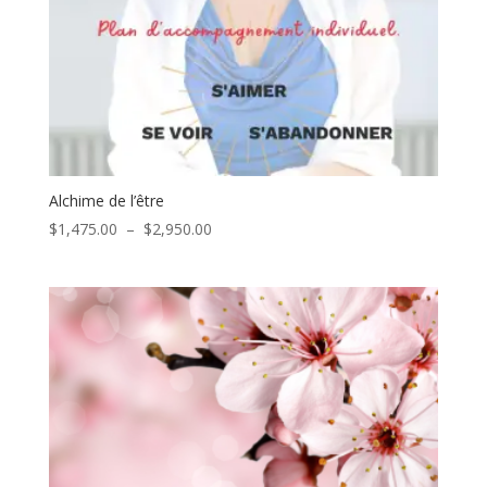
Alchime de l’être
Plage
$
1,475.00
–
$
2,950.00
de
prix :
$1,475.00
à
$2,950.00